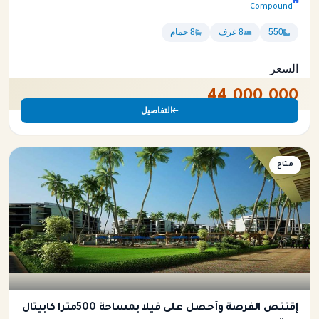
Compound
550
8 غرف
8 حمام
السعر
44,000,000
التفاصيل
فيلا
متاح
إقتنص الفرصة وأحصل على فيلا بمساحة 500متراً كابيتال