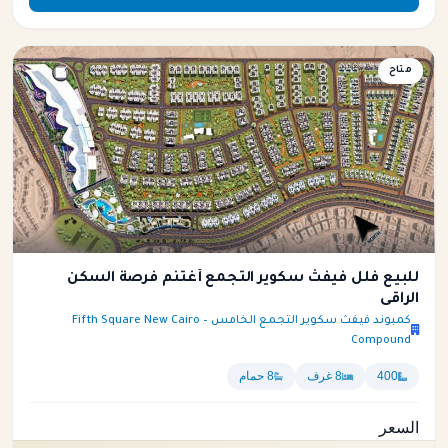
فيلا
متاح
للبيع فلل فيفث سكوير التجمع أغتنم فرصة السكن
الراقى
كمبوند فيفث سكوير التجمع الخامس – Fifth Square New Cairo
Compound
400
8 غرف
8 حمام
السعر