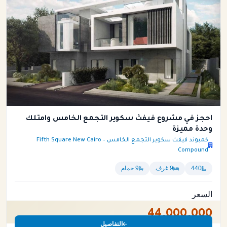
احجز في مشروع فيفث سكوير التجمع الخامس وامتلك
وحدة مميزة
كمبوند فيفث سكوير التجمع الخامس – Fifth Square New Cairo
Compound
440
9 غرف
9 حمام
السعر
44,000,000
التفاصيل