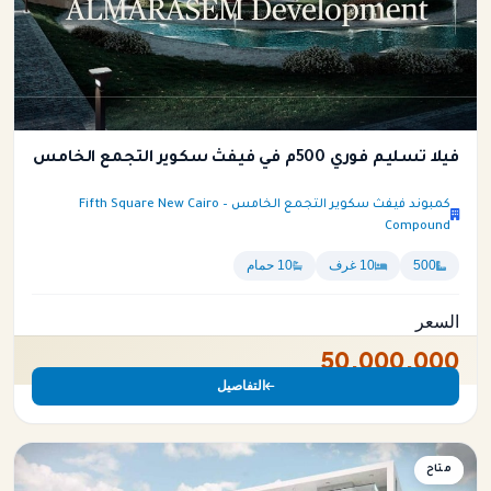
فيلا تسليم فوري 500م في فيفث سكوير التجمع الخامس
كمبوند فيفث سكوير التجمع الخامس – Fifth Square New Cairo
Compound
500
10 غرف
10 حمام
السعر
50,000,000
التفاصيل
فيلا
متاح