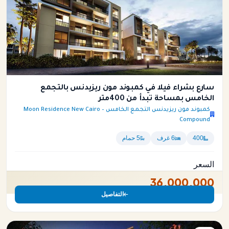
سارع بشراء فيلا في كمبوند مون ريزيدنس بالتجمع
الخامس بمساحة تبدأ من 400متر
كمبوند مون ريزيدنس التجمع الخامس – Moon Residence New Cairo
Compound
400
6 غرف
5 حمام
السعر
36,000,000
التفاصيل