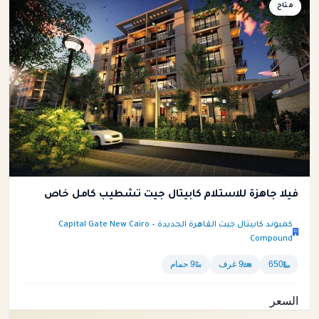
فيلا
متاح
فيلا جاهزة للاستلام كابيتال جيت تشطيب كامل خاص
كمبوند كابيتال جيت القاهرة الجديدة – Capital Gate New Cairo
Compound
650
9 غرف
9 حمام
السعر