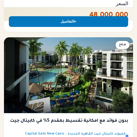
السعر
48,000,000
التفاصيل
فيلا
متاح
بدون فوائد مع امكانية تقسيط بمقدم 5% في كابيتال جيت
كمبوند كابيتال جيت القاهرة الجديدة – Capital Gate New Cairo