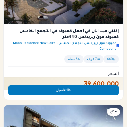
إقتني فيلا الأن في أجمل كمبوند في التجمع الخامس
كمبوند مون ريزيدنس 440متر
كمبوند مون ريزيدنس التجمع الخامس – Moon Residence New Cairo
Compound
440
7 غرف
6 حمام
السعر
39,600,000
التفاصيل
فيلا
متاح