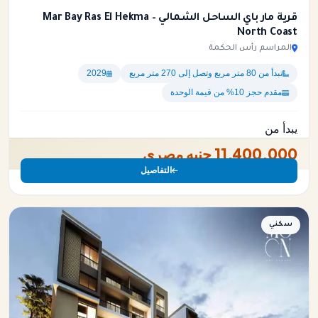
قرية مار باي الساحل الشمالي – Mar Bay Ras El Hekma
North Coast
المراسم رأس الحكمة
تبدأ من 80 متر مربع وتصل إلى 270 متر مربع
2029
مقدم حجز 10% من قيمة الوحدة
يبدأ من
11,400,000 جنيه مصري
التفاصيل
سكني