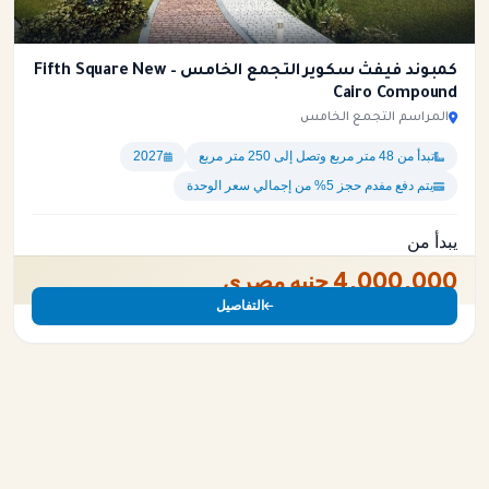
كمبوند فيفث سكوير التجمع الخامس – Fifth Square New
Cairo Compound
المراسم التجمع الخامس
تبدأ من 48 متر مربع وتصل إلى 250 متر مربع
2027
يتم دفع مفدم حجز 5% من إجمالي سعر الوحدة
يبدأ من
4,000,000 جنيه مصري
التفاصيل