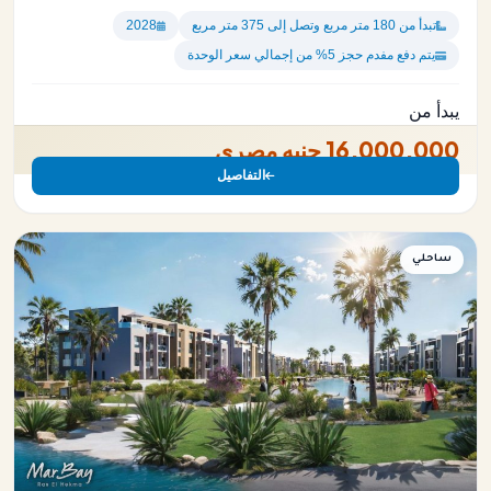
تبدأ من 180 متر مربع وتصل إلى 375 متر مربع
2028
يتم دفع مفدم حجز 5% من إجمالي سعر الوحدة
يبدأ من
16,000,000 جنيه مصري
التفاصيل
ساحلي