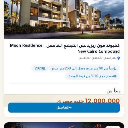
كمبوند مون ريزيدنس التجمع الخامس – Moon Residence
New Cairo Compound
المراسم التجمع الخامس
تبدأ من 90 متر مربع وتصل إلى 250 متر مربع
2028
مقدم حجز 10% من قيمة الوحدة
يبدأ من
12,000,000 جنيه مصري
التفاصيل