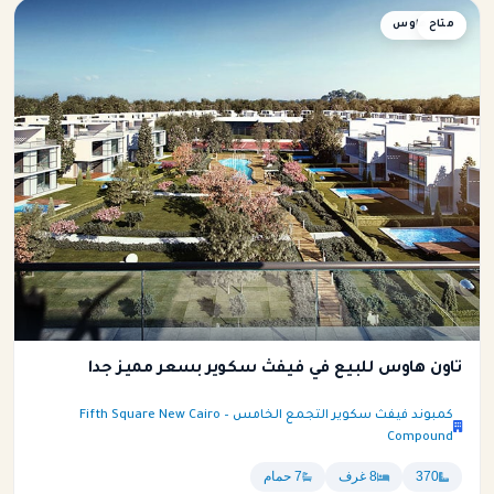
متاح
تاون هاوس
تاون هاوس للبيع في فيفث سكوير بسعر مميز جدا
كمبوند فيفث سكوير التجمع الخامس – Fifth Square New Cairo
Compound
370
8 غرف
7 حمام