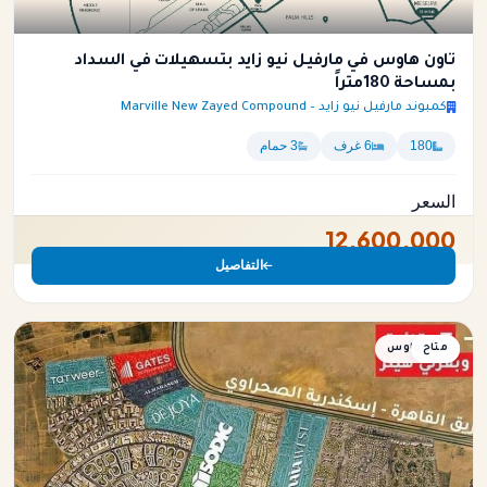
تاون هاوس في مارفيل نيو زايد بتسهيلات في السداد
بمساحة 180متراً
كمبوند مارفيل نيو زايد – Marville New Zayed Compound
180
6 غرف
3 حمام
السعر
12,600,000
التفاصيل
متاح
تاون هاوس