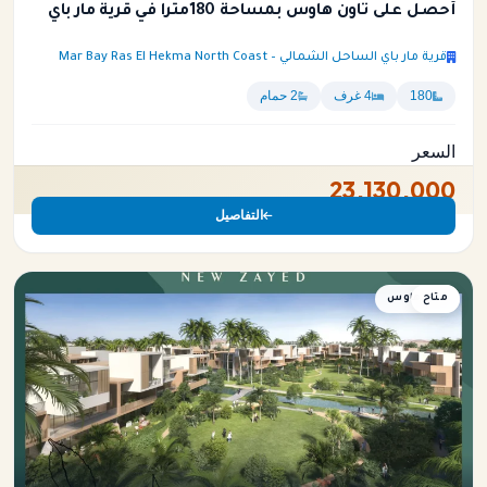
أحصل على تاون هاوس بمساحة 180متراً في قرية مار باي
قرية مار باي الساحل الشمالي – Mar Bay Ras El Hekma North Coast
180
4 غرف
2 حمام
السعر
23,130,000
التفاصيل
متاح
تاون هاوس