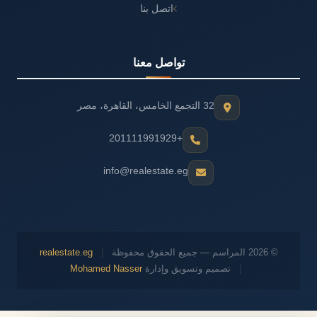
اتصل بنا
تواصل معنا
32 التجمع الخامس، القاهرة، مصر
+201111991929
info@realestate.eg
© 2026 المراسم — جميع الحقوق محفوظة
|
realestate.eg
|
تصميم وتسويق وإدارة
Mohamed Nasser