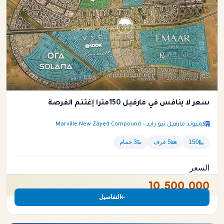
سعر لا ينافس في مارفيل 150مترا إغتنم الفرصة
كمبوند مارفيل نيو زايد – Marville New Zayed Compound
150
5 غرف
3 حمام
السعر
10,500,000
التفاصيل