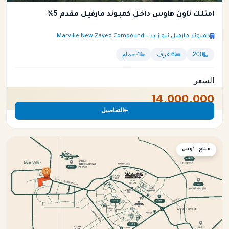
امتلك تاون هاوس داخل كمبوند مارفيل مقدم 5%
كمبوند مارفيل نيو زايد – Marville New Zayed Compound
200
6 غرف
4 حمام
السعر
14,000,000
التفاصيل
متاح
تاون هاوس