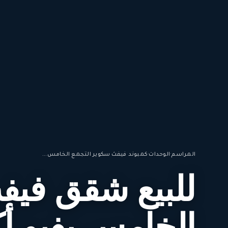
المراسم
·
الوحدات
·
كمبوند فيفث سكوير التجمع الخامس...
للبيع شقق فيف
الخامس بفيو أك