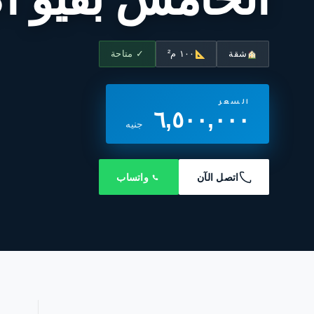
شقة
١٠٠ م²
✓ متاحة
السعر
٦,٥٠٠,٠٠٠
جنيه
اتصل الآن
واتساب