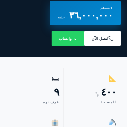
السعر
٣٦,٠٠٠,٠٠٠
جنيه
اتصل الآن
واتساب
🛏
٩
٤٠٠
م²
المساحة
غرف نوم