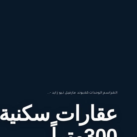
المراسم
·
الوحدات
·
كمبوند مارفيل نيو زايد -...
عقارات سكنية 
300متراً