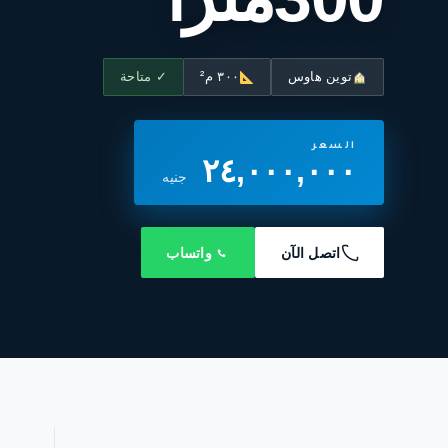
توين هاوس
٣٠٠ م²
✓ متاحة
السعر
٢٤,٠٠٠,٠٠٠
جنيه
اتصل الآن
واتساب