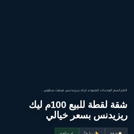
المراسم
·
الوحدات
·
كمبوند ليك ريزيدنس فيفث سكوير...
شقة لقطة للبيع 100م ليك
ريزيدنس بسعر خيالي
شقة
١٠٠ م²
✓ متاحة