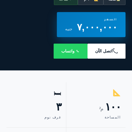
السعر
٧,٠٠٠,٠٠٠
جنيه
اتصل الآن
واتساب
🛏
٣
١٠٠
م²
المساحة
غرف نوم