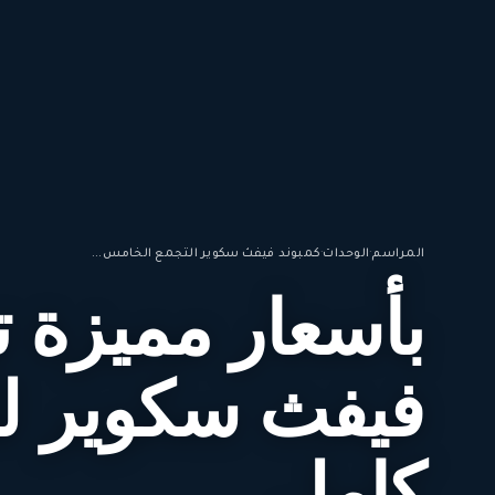
المراسم
·
الوحدات
·
كمبوند فيفث سكوير التجمع الخامس...
بأسعار مميزة 
فيفث سكوير ل
كامل