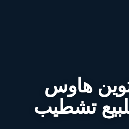
توين هاوس
لبيع تشطيب