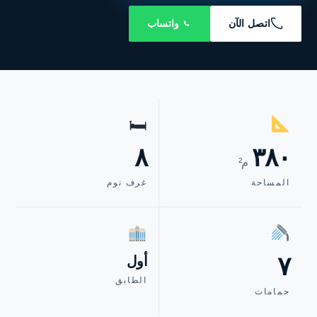
اتصل الآن
واتساب
🛏
٨
٣٨٠
م²
المساحة
غرف نوم
٧
أول
الطابق
حمامات