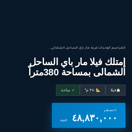
المراسم
·
الوحدات
·
قرية مار باي الساحل الشمالي...
إمتلك فيلا مار باي الساحل
الشمالى بمساحة 380متراً
فيلا
٣٨٠ م²
✓ متاحة
السعر
٤٨,٨٣٠,٠٠٠
جنيه